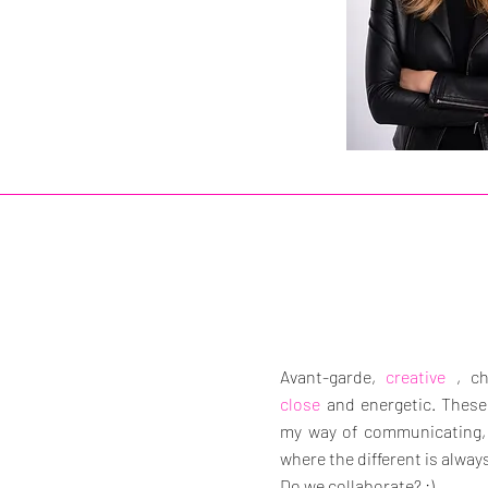
Avant-garde,
creative
,
ch
close
and energetic. These
my way of communicating, 
where the different is alway
Do we collaborate? :)