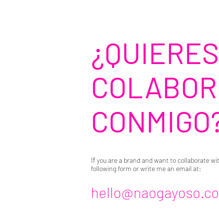
¿QUIERES
COLABOR
CONMIGO
If
you are a brand and want to collaborate wit
following form or write me an email at:
hello@naogayoso.c